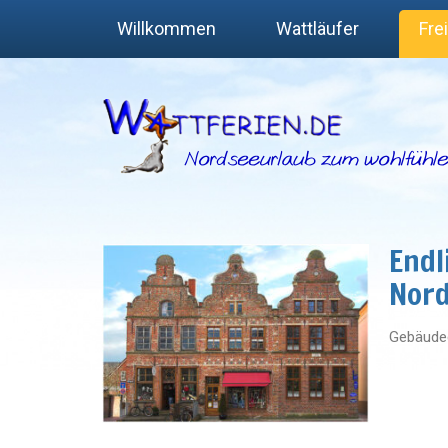
Willkommen
Wattläufer
Fre
Endl
Nord
Gebäudee